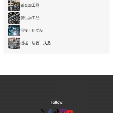
鈑金加工品
製缶加工品
溶接・組立品
機械・装置一式品
Follow