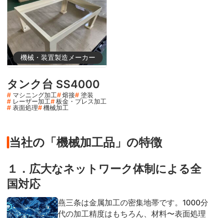
機械・装置製造メーカー
タンク台 SS4000
マシニング加工
熔接
塗装
レーザー加工
板金・プレス加工
表面処理
機械加工
当社の「機械加工品」の特徴
１．広大なネットワーク体制による全
国対応
燕三条は金属加工の密集地帯です。1000分
代の加工精度はもちろん、材料〜表面処理