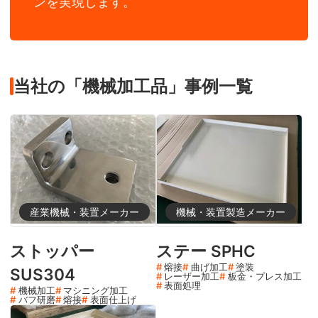
ンを実現します。
当社の「機械加工品」事例一覧
産業機械・装置メーカー
機械・装置製造メーカー
ストッパー
ステー SPHC
熔接
曲げ加工
塗装
SUS304
レーザー加工
板金・プレス加工
表面処理
機械加工
マシニング加工
バフ研磨
熔接
表面仕上げ