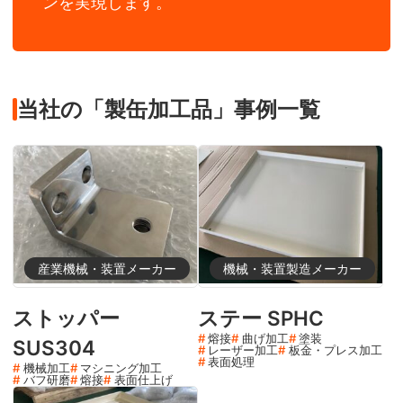
ンを実現します。
当社の「製缶加工品」事例一覧
産業機械・装置メーカー
機械・装置製造メーカー
ストッパー
ステー SPHC
熔接
曲げ加工
塗装
SUS304
レーザー加工
板金・プレス加工
表面処理
機械加工
マシニング加工
バフ研磨
熔接
表面仕上げ