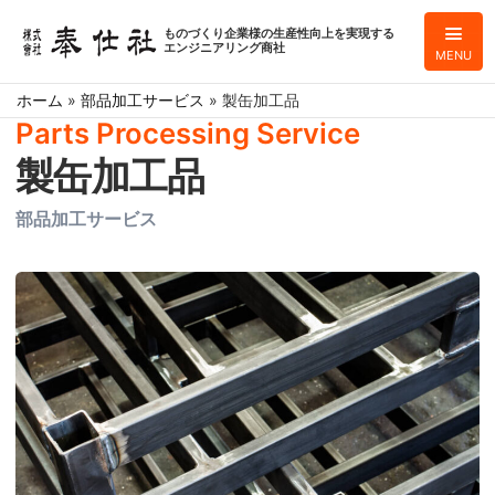
ものづくり企業様の生産性向上を実現する
エンジニアリング商社
MENU
ホーム
»
部品加工サービス
»
製缶加工品
Parts Processing Service
製缶加工品
部品加工サービス