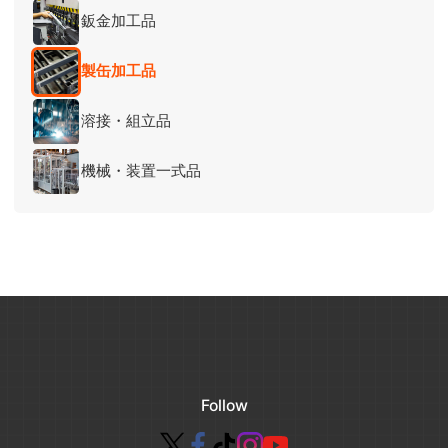
鈑金加工品
製缶加工品
溶接・組立品
機械・装置一式品
Follow