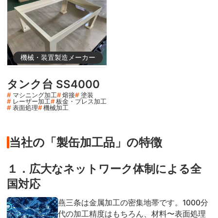
機械・装置製造メーカー
タンク台 SS4000
マシニング加工
熔接
塗装
レーザー加工
板金・プレス加工
表面処理
機械加工
当社の「製缶加工品」の特徴
１．広大なネットワーク体制による全
国対応
燕三条は金属加工の密集地帯です。1000分
代の加工精度はもちろん、材料〜表面処理