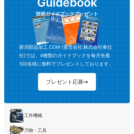
Guidebook
技術ガイドブックプレゼント
新潟部品加工.COM (運営会社:株式会社奉仕
社)では、4種類のガイドブックを毎月先着
100名様に無料でプレゼントしております。
プレゼント応募
工作機械
刃物・工具