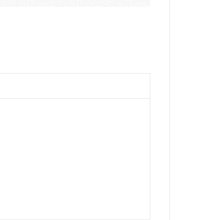
。
、
。