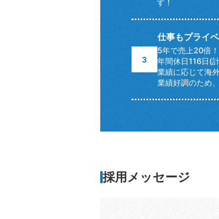
す！
仕事もプライベ
5年で売上20倍
年間休日116日(
業績に応じて海
業績好調のため、
採用メッセージ