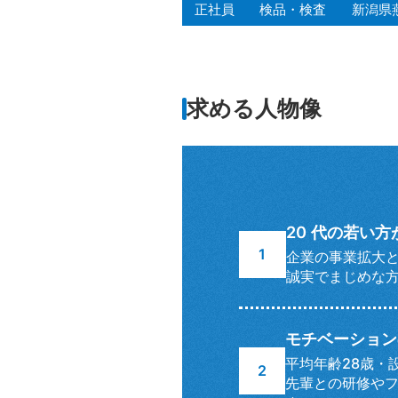
正社員
検品・検査
新潟県
求める人物像
20 代の若い
企業の事業拡大
誠実でまじめな
モチベーション
平均年齢28歳・
先輩との研修や