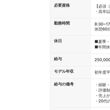
必要資格
【必須（
・高卒
勤務時間
8:30~17
休憩60
休日
■夏季
■年間休
給与
250,0
モデル年収
初年度平
給与の備考
・経験
・評価
・売上が
・20代