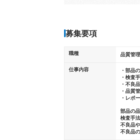
募集要項
職種
品質管理
仕事内容
・部品
・検査
・不良
・品質
・レポ
部品の
検査手
不良品
不良品