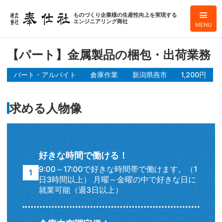
ものづくり企業様の生産性向上を実現する
エンジニアリング商社
MENU
【パート】金属製品の梱包・出荷業務
パート・アルバイト
倉庫作業
新潟県燕市
1,200円
求める人物像
好きな時間で働ける！
9:00～17:00で好きな時間帯で働けます。（1
日3時間以上） 月曜～金曜の中で好きな日に
就業可能（週3日以上）